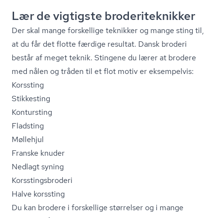
Lær de vigtigste bro­de­ri­tek­nik­ker
Der skal mange forskellige teknikker og mange sting til,
at du får det flotte færdige resultat. Dansk broderi
består af meget teknik. Stingene du lærer at brodere
med nålen og tråden til et flot motiv er eksempelvis:
Korssting
Stikkesting
Kontursting
Fladsting
Møllehjul
Franske knuder
Nedlagt syning
Kors­stings­bro­de­ri
Halve korssting
Du kan brodere i forskellige størrelser og i mange