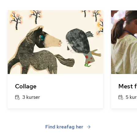
Collage
Mest f
3 kurser
5 kur
Find kreafag her