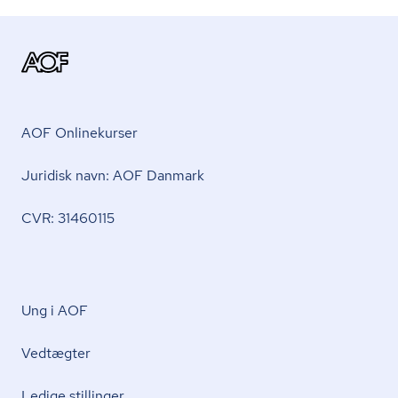
AOF Onlinekurser
Juridisk navn: AOF Danmark
CVR: 31460115
Ung i AOF
Vedtægter
Ledige stillinger