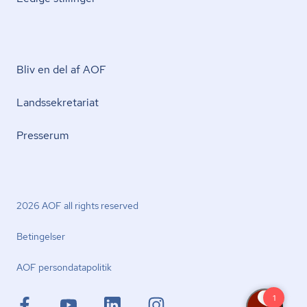
Bliv en del af AOF
Lands­se­kre­ta­ri­at
Presserum
2026 AOF all rights reserved
Betingelser
AOF per­son­da­ta­po­li­tik