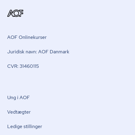
AOF Onlinekurser
Juridisk navn: AOF Danmark
CVR: 31460115
Ung i AOF
Vedtægter
Ledige stillinger