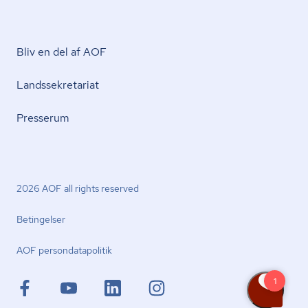
Bliv en del af AOF
Lands­se­kre­ta­ri­at
Presserum
2026 AOF all rights reserved
Betingelser
AOF per­son­da­ta­po­li­tik
facebook.com
youtube.com
linkedin.com
instagram.com