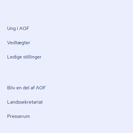
Ung i AOF
Vedtægter
Ledige stillinger
Bliv en del af AOF
Lands­se­kre­ta­ri­at
Presserum