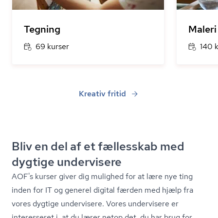
Tegning
Maleri
69 kurser
140 
Kreativ fritid
Bliv en del af et fællesskab med
dygtige undervisere
AOF's kurser giver dig mulighed for at lære nye ting
inden for IT og generel digital færden med hjælp fra
vores dygtige undervisere. Vores undervisere er
interesseret i, at du lærer netop det, du har brug for.