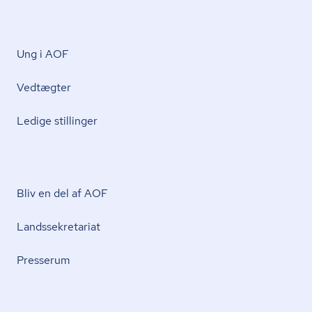
Ung i AOF
Vedtægter
Ledige stillinger
Bliv en del af AOF
Lands­se­kre­ta­ri­at
Presserum