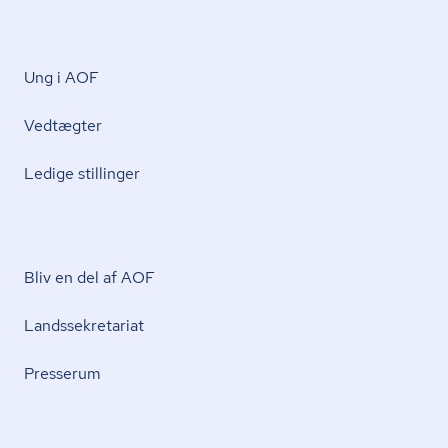
Ung i AOF
Vedtægter
Ledige stillinger
Bliv en del af AOF
Lands­se­kre­ta­ri­at
Presserum