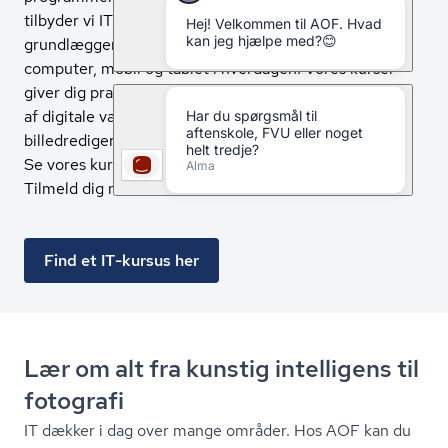
tilbyder vi IT kurser, der hjælper dig med
grundlæggende IT, IT sikkerhed og med at bruge
computer, mobil og tablet i hverdagen. Vores kurser
giver dig praktisk it hjælp, så du bliver tryg ved brugen
af digitale værktøjer. Du kan også lære om
billedredigering, fotos, kunstig intelligens og fotografi.
Se vores kurser og find det hold, der passer til dig.
Tilmeld dig nemt online.
Find et IT-kursus her
Lær om alt fra kunstig intelligens til
fotografi
IT dækker i dag over mange områder. Hos AOF kan du