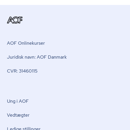
AOF Onlinekurser
Juridisk navn: AOF Danmark
CVR: 31460115
Ung i AOF
Vedtægter
Ledige stillinger