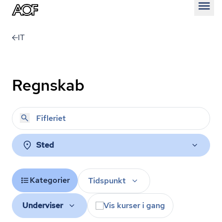
Åben
IT
Regnskab
Sted
Kategorier
Tidspunkt
Underviser
Vis kurser i gang