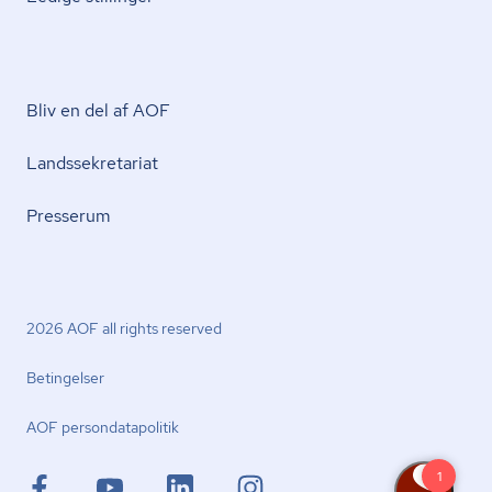
Bliv en del af AOF
Lands­se­kre­ta­ri­at
Presserum
2026 AOF all rights reserved
Betingelser
AOF per­son­da­ta­po­li­tik