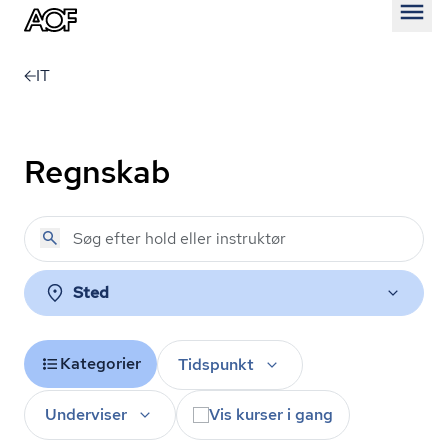
Åben
IT
Regnskab
Sted
Kategorier
Tidspunkt
Underviser
Vis kurser i gang