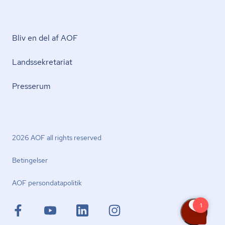
Bliv en del af AOF
Lands­se­kre­ta­ri­at
Presserum
2026 AOF all rights reserved
Betingelser
AOF per­son­da­ta­po­li­tik
facebook.com
youtube.com
linkedin.com
instagram.com