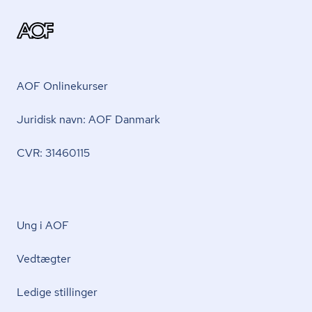
AOF Onlinekurser
Juridisk navn: AOF Danmark
CVR: 31460115
Ung i AOF
Vedtægter
Ledige stillinger