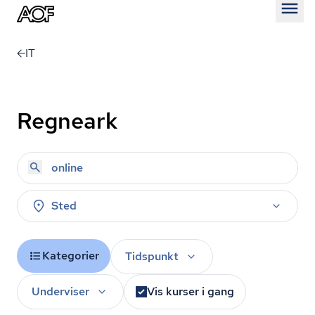
Åben
IT
Regneark
Sted
Kategorier
Tidspunkt
Underviser
Vis kurser i gang