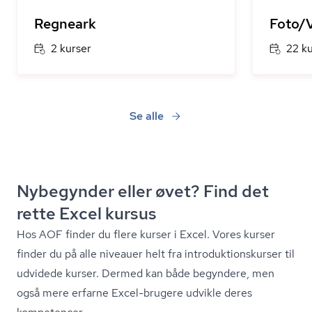
Regneark
Foto/
2 kurser
22 k
Se alle
Nybegynder eller øvet? Find det
rette Excel kursus
Hos AOF finder du flere kurser i Excel. Vores kurser
finder du på alle niveauer helt fra in­tro­duk­tions­kur­ser til
udvidede kurser. Dermed kan både begyndere, men
også mere erfarne Excel-brugere udvikle deres