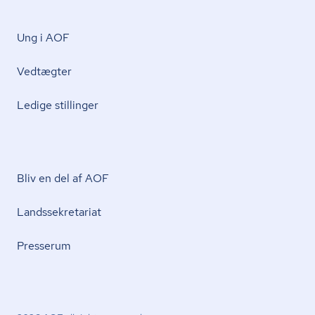
Ung i AOF
Vedtægter
Ledige stillinger
Bliv en del af AOF
Lands­se­kre­ta­ri­at
Presserum