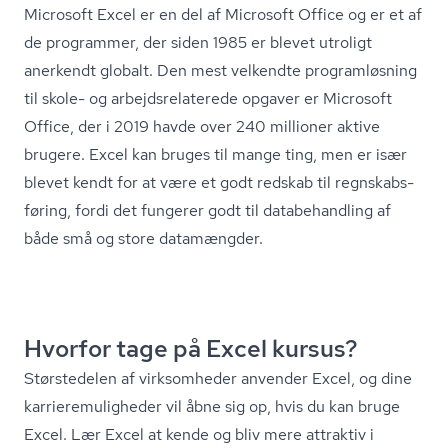
Microsoft Excel er en del af Microsoft Office og er et af
de programmer, der siden 1985 er blevet utroligt
anerkendt globalt. Den mest velkendte programløsning
til skole- og ar­bejds­re­la­te­re­de opgaver er Microsoft
Office, der i 2019 havde over 240 millioner aktive
brugere. Excel kan bruges til mange ting, men er især
blevet kendt for at være et godt redskab til regn­skabs­
fø­ring, fordi det fungerer godt til databehandling af
både små og store datamængder.
Hvorfor tage på Excel kursus?
Størstedelen af virksomheder anvender Excel, og dine
kar­ri­e­re­mu­lig­he­der vil åbne sig op, hvis du kan bruge
Excel. Lær Excel at kende og bliv mere attraktiv i