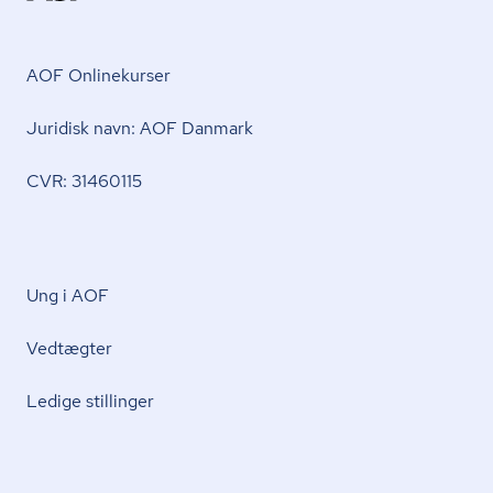
AOF Onlinekurser
Juridisk navn: AOF Danmark
CVR: 31460115
Ung i AOF
Vedtægter
Ledige stillinger