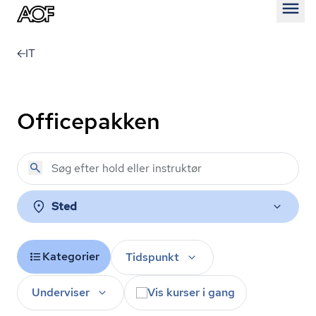
Åben
IT
Officepakken
Sted
Kategorier
Tidspunkt
Underviser
Vis kurser i gang