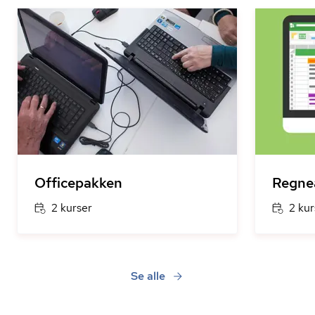
Officepakken
Regne
2 kurser
2 kur
Se alle