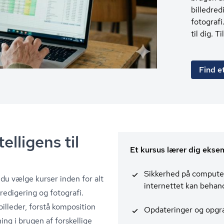
billedred
fotografi
til dig. 
Find e
elligens til
Et kursus lærer dig ekse
Sikkerhed på compute
u vælge kurser inden for alt
internettet kan behandle
re­di­ge­ring og fotografi.
lleder, forstå komposition
Opdateringer og opgr
ing i brugen af forskellige