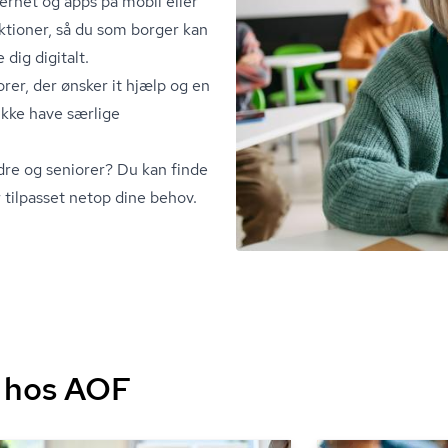
ernet og apps på mobil eller
nktioner, så du som borger kan
 dig digitalt.
rer, der ønsker it hjælp og en
 ikke have særlige
dre og seniorer? Du kan finde
 tilpasset netop dine behov.
s hos AOF