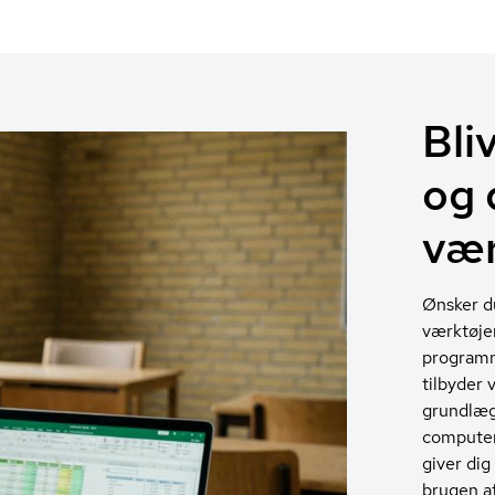
Bli
og 
vær
Ønsker du
værktøjer
programm
tilbyder 
grundlæg
computer,
giver dig
brugen a