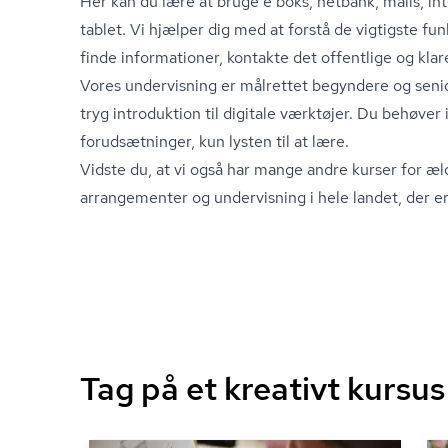
Her kan du lære at bruge e boks, netbank, mails, int
tablet. Vi hjælper dig med at forstå de vigtigste fu
finde informationer, kontakte det offentlige og klare
Vores undervisning er målrettet begyndere og senio
tryg introduktion til digitale værktøjer. Du behøver
forudsætninger, kun lysten til at lære.
Vidste du, at vi også har mange andre kurser for æl
arrangementer og undervisning i hele landet, der er
Tag på et kreativt kursu