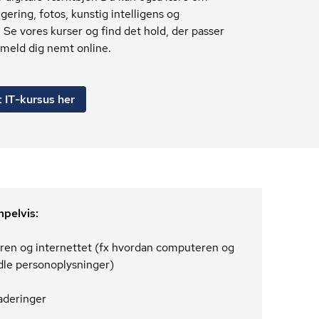
igering, fotos, kunstig intelligens og
. Se vores kurser og find det hold, der passer
Tilmeld dig nemt online.
t IT-kursus her
mpelvis:
ren og internettet (fx hvordan computeren og
 per­so­nop­lys­nin­ger)
aderinger