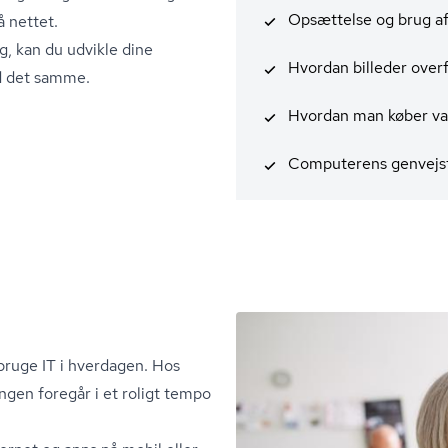
Opsættelse og brug a
å nettet.
g, kan du udvikle dine
Hvordan billeder overf
d det samme.
Hvordan man køber var
Computerens genvejst
bruge IT i hverdagen. Hos
ngen foregår i et roligt tempo