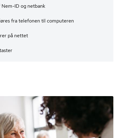
f Nem-ID og netbank
øres fra telefonen til computeren
er på nettet
aster