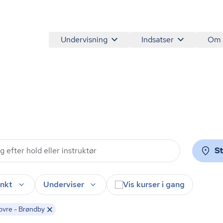
Undervisning
Indsatser
Om
S
nkt
Underviser
Vis kurser i gang
vre - Brøndby