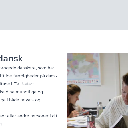
 dansk
 tosprogede danskere, som har
riftlige færdigheder på dansk.
tage i FVU-start.
rke dine mundtlige og
ge i både privat- og
aer eller andre personer i dit
g.