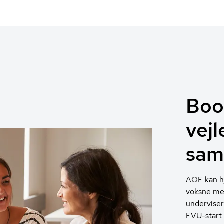
Book
vej
sam
AOF kan h
voksne med
undervisere
FVU-start 