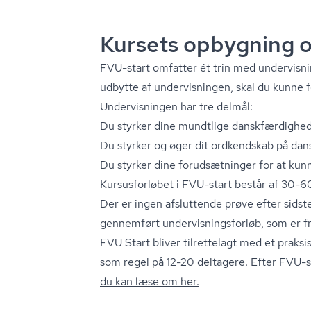
Kursets opbygning o
FVU-start omfatter ét trin med undervisni
udbytte af undervisningen, skal du kunne f
Undervisningen har tre delmål:
Du styrker dine mundtlige dansk­fær­dig­he­d
Du styrker og øger dit ordkendskab på dan
Du styrker dine forudsætninger for at kun
Kursusforløbet i FVU-start består af 30-6
Der er ingen afsluttende prøve efter sid
gennemført un­der­vis­nings­for­løb, som er fri
FVU Start bliver tilrettelagt med et praks
som regel på 12-20 deltagere. Efter FVU-s
du kan læse om her.