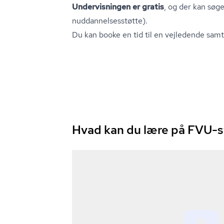
Undervisningen er gratis
, og der kan søg
nud­dan­nel­ses­støt­te).
Du kan booke en tid til en vejledende samt
Hvad kan du lære på FVU-s