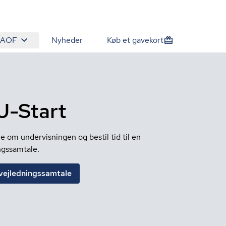
 AOF
Nyheder
Køb et gavekort
U-Start
 om undervisningen og bestil tid til en
ngssamtale.
vejledningssamtale