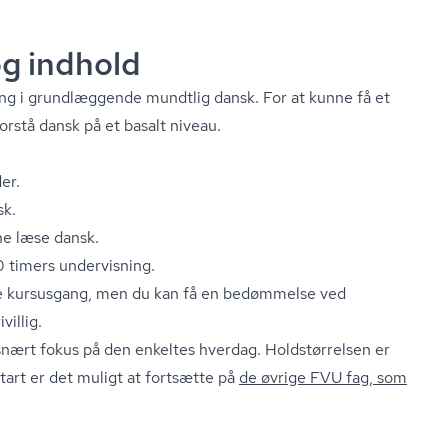
g indhold
ng i grundlæggende mundtlig dansk. For at kunne få et
orstå dansk på et basalt niveau.
er.
sk.
ne læse dansk.
0 timers undervisning.
ste kursusgang, men du kan få en bedømmelse ved
villig.
isnært fokus på den enkeltes hverdag. Holdstørrelsen er
tart er det muligt at fortsætte på
de øvrige FVU fag, som