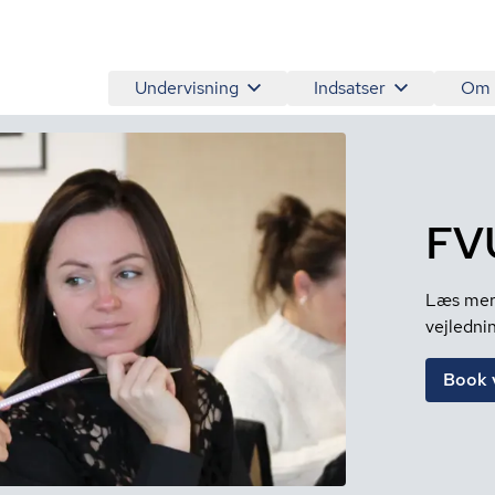
Undervisning
Indsatser
Om
FV
Læs mere
vejledni
Book 