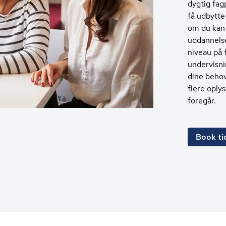
dygtig fag
få udbytte 
om du kan 
uddannelse
niveau på 
undervisni
dine behov.
flere oply
foregår.
Book tid