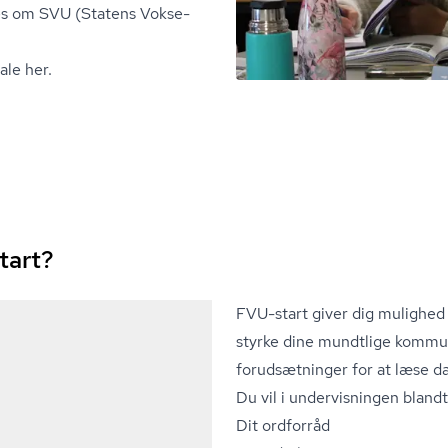
es om SVU (Statens Vok­se­
ale her.
tart?
FVU-start giver dig mulighed 
styrke dine mundtlige kommu
forudsætninger for at læse d
Du vil i undervisningen bland
Dit ordforråd