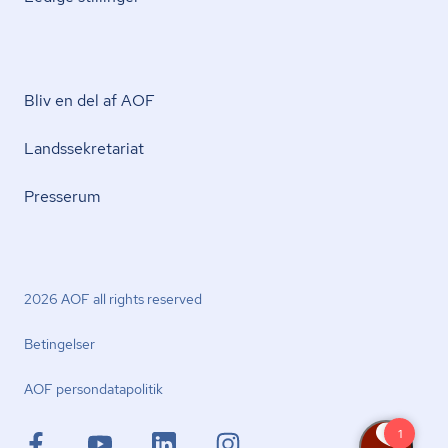
Bliv en del af AOF
Lands­se­kre­ta­ri­at
Presserum
2026 AOF all rights reserved
Betingelser
AOF per­son­da­ta­po­li­tik