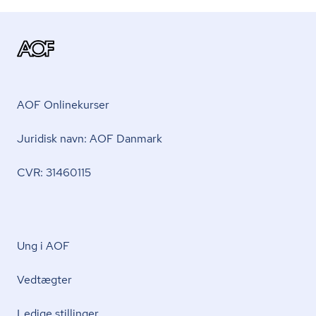
AOF Onlinekurser
Juridisk navn: AOF Danmark
CVR: 31460115
Ung i AOF
Vedtægter
Ledige stillinger