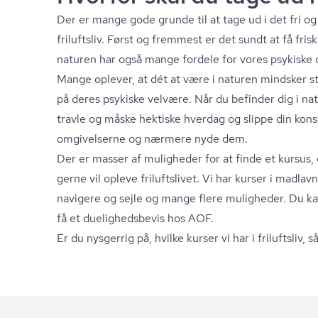
Der er mange gode grunde til at tage ud i det fri og 
friluftsliv. Først og fremmest er det sundt at få fris
naturen har også mange fordele for vores psykiske o
Mange oplever, at dét at være i naturen mindsker st
på deres psykiske velvære. Når du befinder dig i na
travle og måske hektiske hverdag og slippe din k
omgivelserne og nærmere nyde dem.
Der er masser af muligheder for at finde et kursus, 
gerne vil opleve friluftslivet. Vi har kurser i madlav
navigere og sejle og mange flere muligheder. Du kan
få et du­e­lig­heds­be­vis hos AOF.
Er du nysgerrig på, hvilke kurser vi har i friluftsliv,