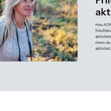
akt
Hos AOF h
frilufts
aktivitet
mens du 
aktivitet.