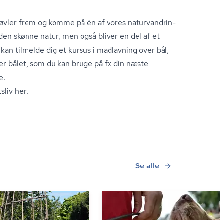
øvler frem og komme på én af vores na­tur­van­drin­
den skønne natur, men også bliver en del af et
 kan tilmelde dig et kursus i madlavning over bål,
er bålet, som du kan bruge på fx din næste
e.
sliv her.
Se alle