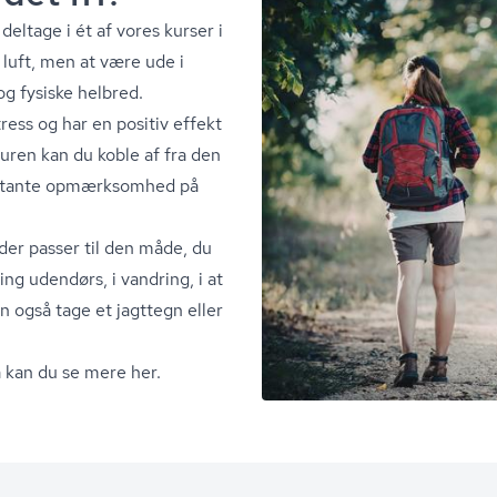
deltage i ét af vores kurser i
k luft, men at være ude i
g fysiske helbred.
ress og har en positiv effekt
turen kan du koble af fra den
onstante opmærksomhed på
der passer til den måde, du
ning udendørs, i vandring, i at
 også tage et jagttegn eller
 så kan du se mere her.