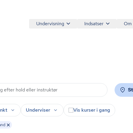
Undervisning
Indsatser
Om
S
nkt
Underviser
Vis kurser i gang
and