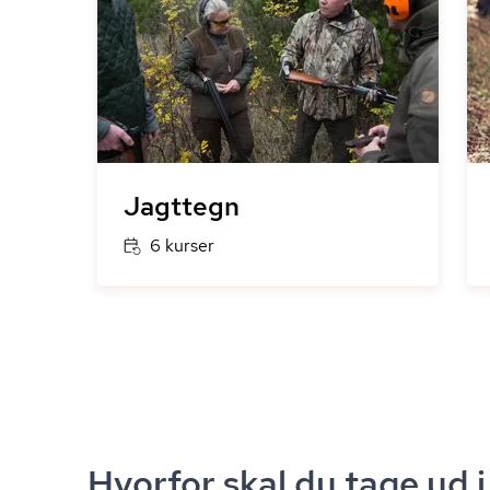
Jagttegn
6 kurser
Hvorfor skal du tage ud i 