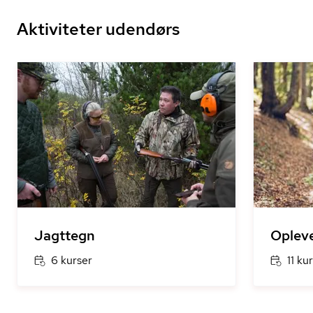
Aktiviteter udendørs
Jagttegn
Opleve
6 kurser
11 ku