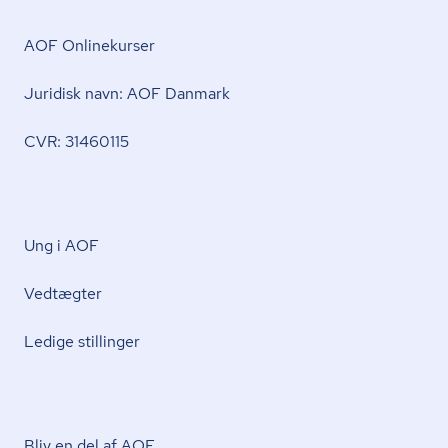
AOF Onlinekurser
Juridisk navn: AOF Danmark
CVR: 31460115
Ung i AOF
Vedtægter
Ledige stillinger
Bliv en del af AOF