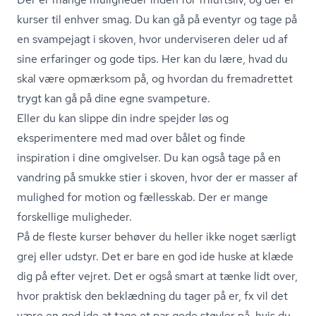
kurser til enhver smag. Du kan gå på eventyr og tage på
en svampejagt i skoven, hvor underviseren deler ud af
sine erfaringer og gode tips. Her kan du lære, hvad du
skal være opmærksom på, og hvordan du fremadrettet
trygt kan gå på dine egne svampeture.
Eller du kan slippe din indre spejder løs og
eksperimentere med mad over bålet og finde
inspiration i dine omgivelser. Du kan også tage på en
vandring på smukke stier i skoven, hvor der er masser af
mulighed for motion og fællesskab. Der er mange
forskellige muligheder.
På de fleste kurser behøver du heller ikke noget særligt
grej eller udstyr. Det er bare en god ide huske at klæde
dig på efter vejret. Det er også smart at tænke lidt over,
hvor praktisk den beklædning du tager på er, fx vil det
være en god ide at tage et par gode støvler på, hvis du