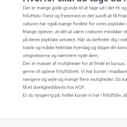
Der er mange gode grunde til at tage ud i det fri og 
friluftsliv. Først og fremmest er det sundt at få fris
naturen har også mange fordele for vores psykiske o
Mange oplever, at dét at være i naturen mindsker st
på deres psykiske velvære. Når du befinder dig i na
travle og måske hektiske hverdag og slippe din k
omgivelserne og nærmere nyde dem.
Der er masser af muligheder for at finde et kursus, 
gerne vil opleve friluftslivet. Vi har kurser i madlav
navigere og sejle og mange flere muligheder. Du kan
få et du­e­lig­heds­be­vis hos AOF.
Er du nysgerrig på, hvilke kurser vi har i friluftsliv,