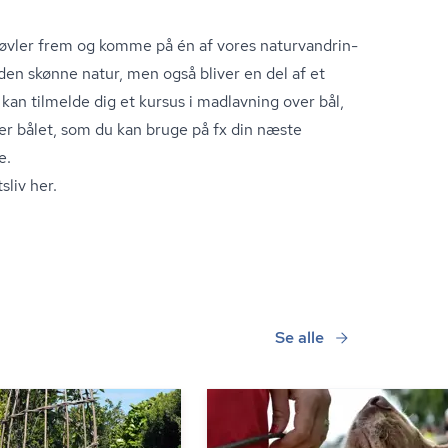
øvler frem og komme på én af vores na­tur­van­drin­
den skønne natur, men også bliver en del af et
 kan tilmelde dig et kursus i madlavning over bål,
er bålet, som du kan bruge på fx din næste
e.
sliv her.
Se alle