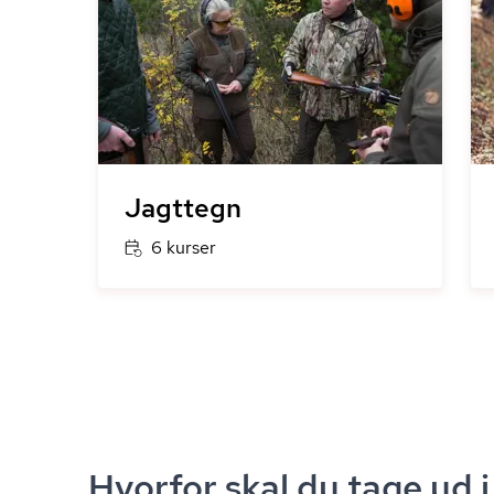
Jagttegn
6 kurser
Hvorfor skal du tage ud i 