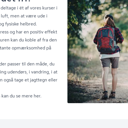
deltage i ét af vores kurser i
k luft, men at være ude i
g fysiske helbred.
ress og har en positiv effekt
turen kan du koble af fra den
onstante opmærksomhed på
der passer til den måde, du
ning udendørs, i vandring, i at
 også tage et jagttegn eller
 så kan du se mere her.