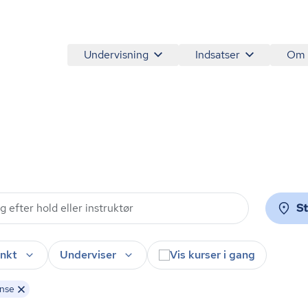
Undervisning
Indsatser
Om
S
nkt
Underviser
Vis kurser i gang
nse