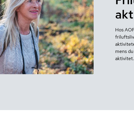
akt
Hos AOF h
frilufts
aktivitet
mens du 
aktivitet.