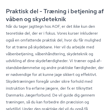
Praktisk del - Træning i betjening af
våben og skydeteknik
Når du tager jagttegn hos AOF, er det ikke kun den
teoretiske del, der er i fokus. Vores kurser inkluderer
også en omfattende praktisk del, hvor du får mulighed
for at træne på skydebane. Her vil du arbejde med
våbenbetjening, vå­ben­hånd­te­ring, skydeteknik og
udvikling af dine sky­de­fær­dig­he­der. Vi træner også af­
stands­be­døm­mel­se og andre praktiske færdigheder, der
er nødvendige for at kunne jage sikkert og effektivt.
Skydetræningen foregår under sikre forhold med
instruktion fra erfarne jægere, der fx er tilknyttet
Danmarks Jægerforbund. De vil guide dig gennem
træningen, så du kan forbedre din præcision og
selvtillid. Under den praktiske del vil du også få