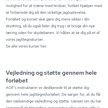
mulighed for at træne med lerduer, hvilket hjælper med
at forberede dig på den virkelige jagtoplevelse.
Forløbet og kurset skal gøre dig mere sikker i din
skydning, så du også føler dig tryg i at bruge din nye
læring uden for skydebanen. Vi håber at se dig på et af
vores jagt­tegn­s­kur­ser.
Se alle vores kurser her.
Vejledning og støtte gennem hele
forløbet
AOF’s instruktører er dedikerede til at støtte dig
gennem hele jagt­tegns­for­lø­bet. De sørger for, at du får
den nødvendige vejledning og støtte. Uanset om du har
spørgsmål til tilmelding, prøvegebyr eller andet, står vi