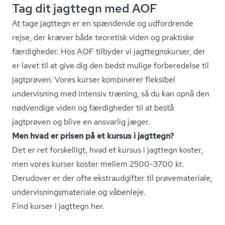
Tag dit jagttegn med AOF
At tage jagttegn er en spændende og udfordrende
rejse, der kræver både teoretisk viden og praktiske
færdigheder. Hos AOF tilbyder vi jagt­tegn­s­kur­ser, der
er lavet til at give dig den bedst mulige forberedelse til
jagtprøven. Vores kurser kombinerer fleksibel
undervisning med intensiv træning, så du kan opnå den
nødvendige viden og færdigheder til at bestå
jagtprøven og blive en ansvarlig jæger.
Men hvad er prisen på et kursus i jagttegn?
Det er ret forskelligt, hvad et kursus i jagttegn koster,
men vores kurser koster mellem 2500-3700 kr.
Derudover er der ofte ekstraudgifter til prøvemateriale,
un­der­vis­nings­ma­te­ri­a­le og våbenleje.
Find kurser i jagttegn her
.