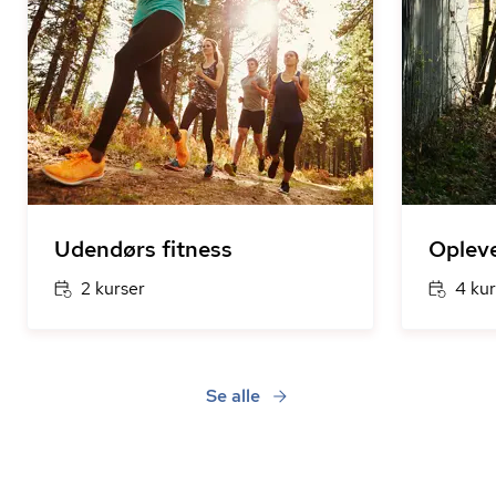
Udendørs fitness
Opleve
2 kurser
4 kur
Se alle