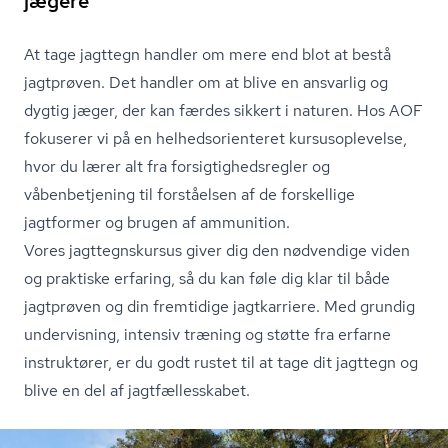
jægere
At tage jagttegn handler om mere end blot at bestå
jagtprøven. Det handler om at blive en ansvarlig og
dygtig jæger, der kan færdes sikkert i naturen. Hos AOF
fokuserer vi på en hel­heds­o­ri­en­te­ret kur­su­s­op­le­vel­se,
hvor du lærer alt fra for­sig­tig­heds­reg­ler og
våbenbetjening til forståelsen af de forskellige
jagtformer og brugen af ammunition.
Vores jagt­tegn­s­kur­sus giver dig den nødvendige viden
og praktiske erfaring, så du kan føle dig klar til både
jagtprøven og din fremtidige jagtkarriere. Med grundig
undervisning, intensiv træning og støtte fra erfarne
instruktører, er du godt rustet til at tage dit jagttegn og
blive en del af jagt­fæl­les­ska­bet.