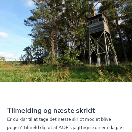
Tilmelding og næste skridt
Er du klar til at tage det næste skridt mod at blive
jæger? Tilmeld dig et af AOF’s jagt­tegn­s­kur­ser i dag. Vi