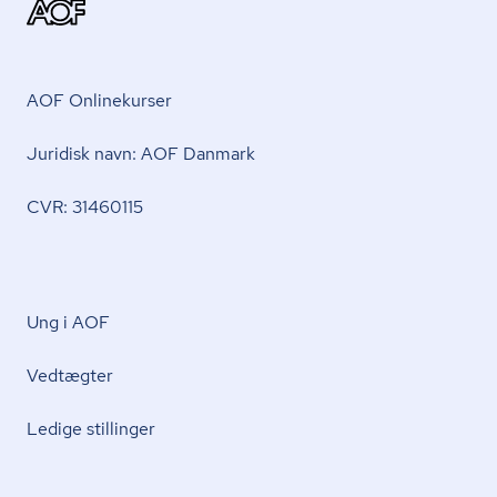
AOF Onlinekurser
Juridisk navn: AOF Danmark
CVR: 31460115
Ung i AOF
Vedtægter
Ledige stillinger