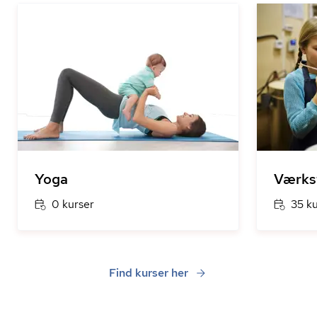
Yoga
Værks
0 kurser
35 k
Find kurser her