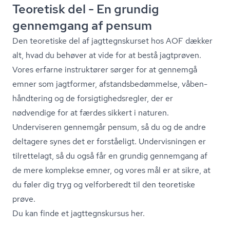
Teoretisk del - En grundig
gennemgang af pensum
Den teoretiske del af jagt­tegn­s­kur­set hos AOF dækker
alt, hvad du behøver at vide for at bestå jagtprøven.
Vores erfarne instruktører sørger for at gennemgå
emner som jagtformer, af­stands­be­døm­mel­se, vå­ben­
hånd­te­ring og de for­sig­tig­heds­reg­ler, der er
nødvendige for at færdes sikkert i naturen.
Underviseren gennemgår pensum, så du og de andre
deltagere synes det er forståeligt. Undervisningen er
tilrettelagt, så du også får en grundig gennemgang af
de mere komplekse emner, og vores mål er at sikre, at
du føler dig tryg og velforberedt til den teoretiske
prøve.
Du kan finde et jagt­tegn­s­kur­sus her.