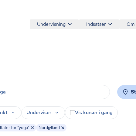
Undervisning
Indsatser
Om
S
nkt
Underviser
Vis kurser i gang
tater for "yoga"
Nordjylland