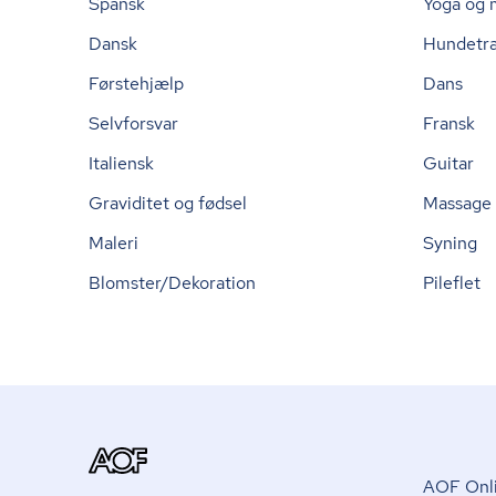
Spansk
Yoga og 
Dansk
Hundetr
Førstehjælp
Dans
Selvforsvar
Fransk
Italiensk
Guitar
Graviditet og fødsel
Massage
Maleri
Syning
Blomster/Dekoration
Pileflet
AOF Onli