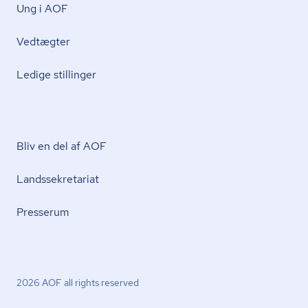
Ung i AOF
Vedtægter
Ledige stillinger
Bliv en del af AOF
Lands­se­kre­ta­ri­at
Presserum
2026 AOF all rights reserved