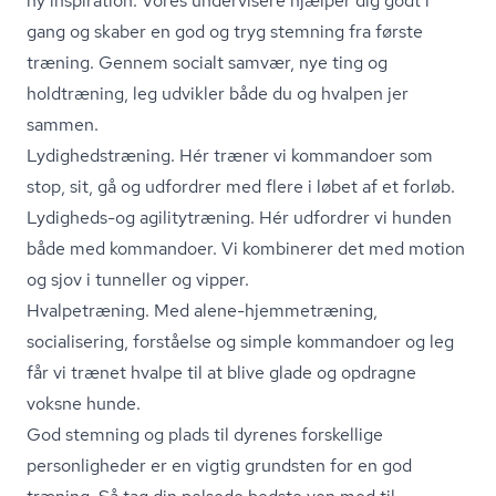
ny inspiration. Vores undervisere hjælper dig godt i
gang og skaber en god og tryg stemning fra første
træning. Gennem socialt samvær, nye ting og
holdtræning, leg udvikler både du og hvalpen jer
sammen.
Ly­dig­heds­træ­ning. Hér træner vi kommandoer som
stop, sit, gå og udfordrer med flere i løbet af et forløb.
Lydigheds-og agilitytræning. Hér udfordrer vi hunden
både med kommandoer. Vi kombinerer det med motion
og sjov i tunneller og vipper.
Hvalpetræning. Med alene-hjemmetræning,
socialisering, forståelse og simple kommandoer og leg
får vi trænet hvalpe til at blive glade og opdragne
voksne hunde.
God stemning og plads til dyrenes forskellige
personligheder er en vigtig grundsten for en god