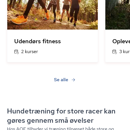
Udendørs fitness
Opleve
2 kurser
3 kur
Se alle
Hundetræning for store racer kan
gøres gennem små øvelser
Hos AOF tilbyder vi træning tilpasset både store og