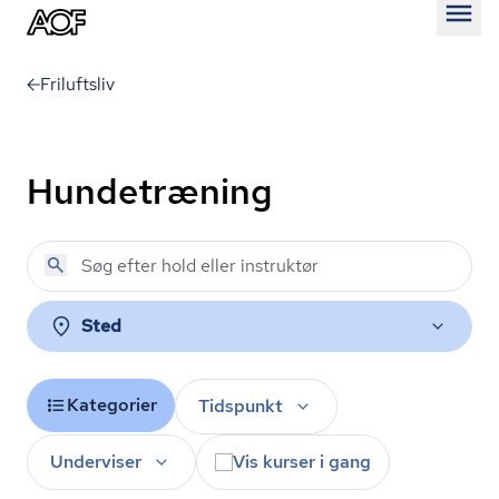
Åben
Friluftsliv
Hundetræning
Sted
Kategorier
Tidspunkt
Underviser
Vis kurser i gang