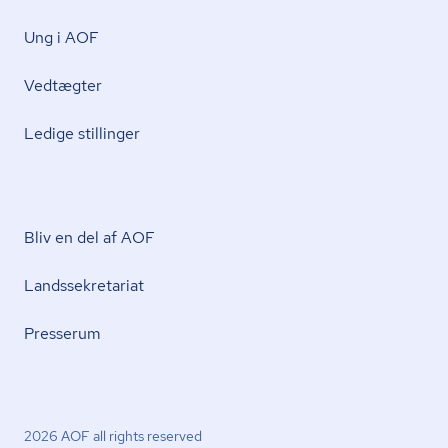
Ung i AOF
Vedtægter
Ledige stillinger
Bliv en del af AOF
Lands­se­kre­ta­ri­at
Presserum
2026 AOF all rights reserved