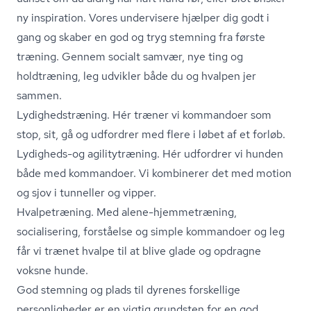
ny inspiration. Vores undervisere hjælper dig godt i
gang og skaber en god og tryg stemning fra første
træning. Gennem socialt samvær, nye ting og
holdtræning, leg udvikler både du og hvalpen jer
sammen.
Ly­dig­heds­træ­ning. Hér træner vi kommandoer som
stop, sit, gå og udfordrer med flere i løbet af et forløb.
Lydigheds-og agilitytræning. Hér udfordrer vi hunden
både med kommandoer. Vi kombinerer det med motion
og sjov i tunneller og vipper.
Hvalpetræning. Med alene-hjemmetræning,
socialisering, forståelse og simple kommandoer og leg
får vi trænet hvalpe til at blive glade og opdragne
voksne hunde.
God stemning og plads til dyrenes forskellige
personligheder er en vigtig grundsten for en god