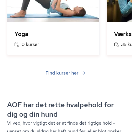
Yoga
Værks
0 kurser
35 k
Find kurser her
AOF har det rette hvalpehold for
dig og din hund
Vi ved, hvor vigtigt det er at finde det rigtige hold –
uanset om du aldrig har haft hund før, eller blot ønsker