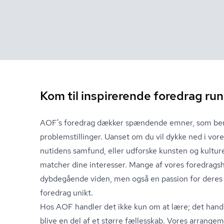
Kom til inspirerende foredrag ru
AOF's foredrag dækker spændende emner, som berør
pro­blem­stil­lin­ger. Uanset om du vil dykke ned i vore
nutidens samfund, eller udforske kunsten og kulture
matcher dine interesser. Mange af vores fored­rags­ho
dybdegående viden, men også en passion for deres 
foredrag unikt.
Hos AOF handler det ikke kun om at lære; det hand
blive en del af et større fællesskab. Vores arrangem