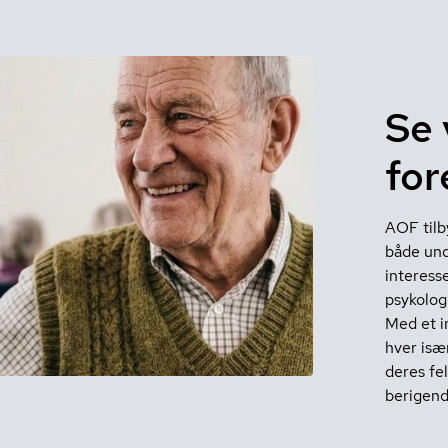
Se 
for
AOF tilb
både und
interesse
psykologi
Med et i
hver især
deres fel
berigend