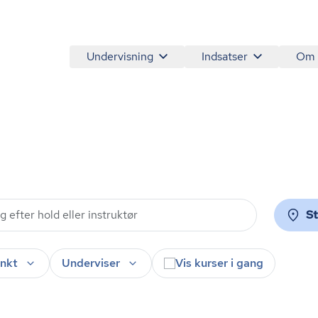
Undervisning
Indsatser
Om
S
nkt
Underviser
Vis kurser i gang