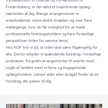
fra København til Odense og fra Hørsholm til
Frederiksberg, er der altid et inspirerende oplæg i
nærheden af dig. Mange arrangementer er
enkeltstående, mens andre strækker sig over flere
mødegange, hvor du får mulighed for at møde
professionelle fored­rags­hol­de­re og høre forskellige
perspektiver inden for samme tema.
Hos AOF tror vi på, at viden skal være tilgængelig for
alle. Derfor tilbyder vi spændende foredrag i forskellige
prisklasser, fra gratis arrangementer til events med
nogle af landets mest erfarne og engagerende
oplægsholdere. Uanset alder eller budget finder du et
foredrag, der passer til dig.