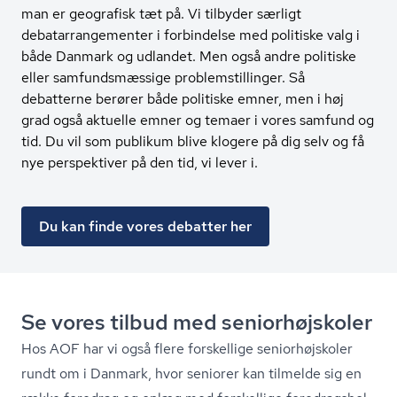
man er geografisk tæt på. Vi tilbyder særligt
debatarrangementer i forbindelse med politiske valg i
både Danmark og udlandet. Men også andre politiske
eller samfundsmæssige problemstillinger. Så
debatterne berører både politiske emner, men i høj
grad også aktuelle emner og temaer i vores samfund og
tid. Du vil som publikum blive klogere på dig selv og få
nye perspektiver på den tid, vi lever i.
Du kan finde vores debatter her
Se vores tilbud med se­ni­o­r­højsko­ler
Hos AOF har vi også flere forskellige se­ni­o­r­højsko­ler
rundt om i Danmark, hvor seniorer kan tilmelde sig en