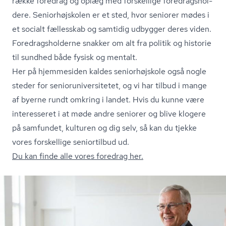
række foredrag og oplæg med forskellige fored­rags­hol­
de­re. Se­ni­o­r­højsko­len er et sted, hvor seniorer mødes i
et socialt fællesskab og samtidig udbygger deres viden.
Fored­rags­hol­der­ne snakker om alt fra politik og historie
til sundhed både fysisk og mentalt.
Her på hjemmesiden kaldes seniorhøjskole også nogle
steder for se­ni­o­ru­ni­ver­si­te­tet, og vi har tilbud i mange
af byerne rundt omkring i landet. Hvis du kunne være
interesseret i at møde andre seniorer og blive klogere
på samfundet, kulturen og dig selv, så kan du tjekke
vores forskellige seniortilbud ud.
Du kan finde alle vores foredrag her.