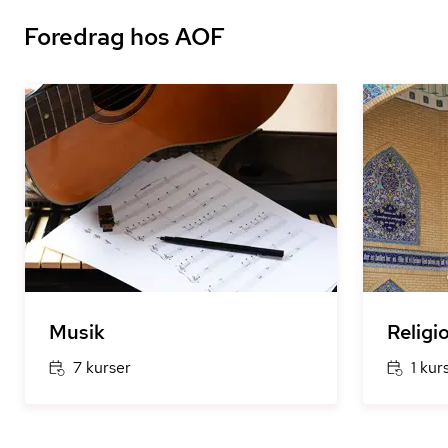
Foredrag hos AOF
Musik
Religi
7 kurser
1 kur