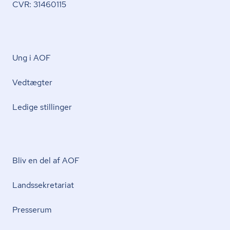
CVR: 31460115
Ung i AOF
Vedtægter
Ledige stillinger
Bliv en del af AOF
Lands­se­kre­ta­ri­at
Presserum