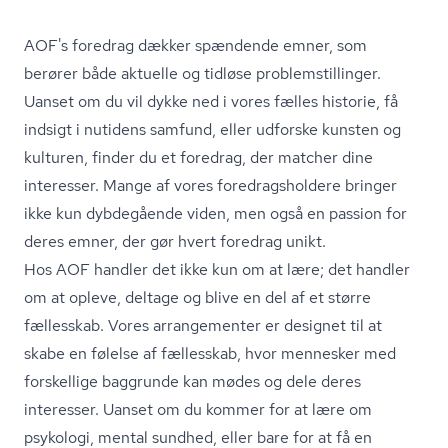
AOF's foredrag dækker spændende emner, som
berører både aktuelle og tidløse pro­blem­stil­lin­ger.
Uanset om du vil dykke ned i vores fælles historie, få
indsigt i nutidens samfund, eller udforske kunsten og
kulturen, finder du et foredrag, der matcher dine
interesser. Mange af vores fored­rags­hol­de­re bringer
ikke kun dybdegående viden, men også en passion for
deres emner, der gør hvert foredrag unikt.
Hos AOF handler det ikke kun om at lære; det handler
om at opleve, deltage og blive en del af et større
fællesskab. Vores arrangementer er designet til at
skabe en følelse af fællesskab, hvor mennesker med
forskellige baggrunde kan mødes og dele deres
interesser. Uanset om du kommer for at lære om
psykologi, mental sundhed, eller bare for at få en