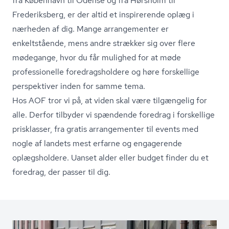
fra København til Odense og fra Hørsholm til
Frederiksberg, er der altid et inspirerende oplæg i
nærheden af dig. Mange arrangementer er
enkeltstående, mens andre strækker sig over flere
mødegange, hvor du får mulighed for at møde
professionelle fored­rags­hol­de­re og høre forskellige
perspektiver inden for samme tema.
Hos AOF tror vi på, at viden skal være tilgængelig for
alle. Derfor tilbyder vi spændende foredrag i forskellige
prisklasser, fra gratis arrangementer til events med
nogle af landets mest erfarne og engagerende
oplægsholdere. Uanset alder eller budget finder du et
foredrag, der passer til dig.