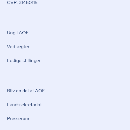
CVR: 31460115
Ung i AOF
Vedtægter
Ledige stillinger
Bliv en del af AOF
Lands­se­kre­ta­ri­at
Presserum