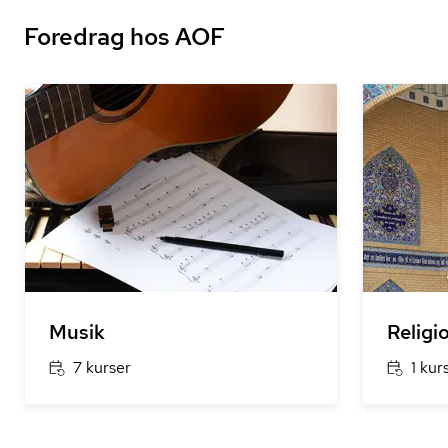
Foredrag hos AOF
Musik
Religi
7 kurser
1 kur