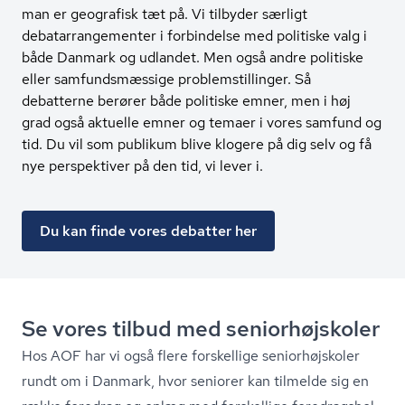
man er geografisk tæt på. Vi tilbyder særligt
debatarrangementer i forbindelse med politiske valg i
både Danmark og udlandet. Men også andre politiske
eller samfundsmæssige problemstillinger. Så
debatterne berører både politiske emner, men i høj
grad også aktuelle emner og temaer i vores samfund og
tid. Du vil som publikum blive klogere på dig selv og få
nye perspektiver på den tid, vi lever i.
Du kan finde vores debatter her
Se vores tilbud med se­ni­o­r­højsko­ler
Hos AOF har vi også flere forskellige se­ni­o­r­højsko­ler
rundt om i Danmark, hvor seniorer kan tilmelde sig en