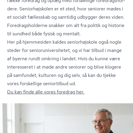
række foredrag og oplæg med forskellige fored­rags­hol­
de­re. Se­ni­o­r­højsko­len er et sted, hvor seniorer mødes i
et socialt fællesskab og samtidig udbygger deres viden.
Fored­rags­hol­der­ne snakker om alt fra politik og historie
til sundhed både fysisk og mentalt.
Her på hjemmesiden kaldes seniorhøjskole også nogle
steder for se­ni­o­ru­ni­ver­si­te­tet, og vi har tilbud i mange
af byerne rundt omkring i landet. Hvis du kunne være
interesseret i at møde andre seniorer og blive klogere
på samfundet, kulturen og dig selv, så kan du tjekke
vores forskellige seniortilbud ud.
Du kan finde alle vores foredrag her.