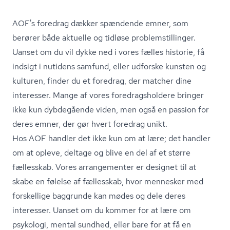
AOF's foredrag dækker spændende emner, som
berører både aktuelle og tidløse pro­blem­stil­lin­ger.
Uanset om du vil dykke ned i vores fælles historie, få
indsigt i nutidens samfund, eller udforske kunsten og
kulturen, finder du et foredrag, der matcher dine
interesser. Mange af vores fored­rags­hol­de­re bringer
ikke kun dybdegående viden, men også en passion for
deres emner, der gør hvert foredrag unikt.
Hos AOF handler det ikke kun om at lære; det handler
om at opleve, deltage og blive en del af et større
fællesskab. Vores arrangementer er designet til at
skabe en følelse af fællesskab, hvor mennesker med
forskellige baggrunde kan mødes og dele deres
interesser. Uanset om du kommer for at lære om
psykologi, mental sundhed, eller bare for at få en