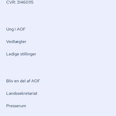
CVR: 31460115
Ung i AOF
Vedtægter
Ledige stillinger
Bliv en del af AOF
Lands­se­kre­ta­ri­at
Presserum