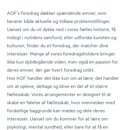
AOF's foredrag dækker spændende emner, som
berører både aktuelle og tidløse pro­blem­stil­lin­ger.
Uanset om du vil dykke ned i vores fælles historie, få
indsigt i nutidens samfund, eller udforske kunsten og
kulturen, finder du et foredrag, der matcher dine
interesser. Mange af vores fored­rags­hol­de­re bringer
ikke kun dybdegående viden, men også en passion for
deres emner, der gør hvert foredrag unikt.
Hos AOF handler det ikke kun om at lære; det handler
om at opleve, deltage og blive en del af et større
fællesskab. Vores arrangementer er designet til at
skabe en følelse af fællesskab, hvor mennesker med
forskellige baggrunde kan mødes og dele deres
interesser. Uanset om du kommer for at lære om
psykologi, mental sundhed, eller bare for at få en