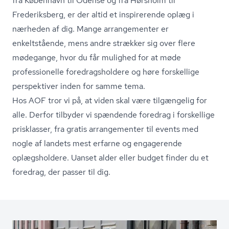
fra København til Odense og fra Hørsholm til
Frederiksberg, er der altid et inspirerende oplæg i
nærheden af dig. Mange arrangementer er
enkeltstående, mens andre strækker sig over flere
mødegange, hvor du får mulighed for at møde
professionelle fored­rags­hol­de­re og høre forskellige
perspektiver inden for samme tema.
Hos AOF tror vi på, at viden skal være tilgængelig for
alle. Derfor tilbyder vi spændende foredrag i forskellige
prisklasser, fra gratis arrangementer til events med
nogle af landets mest erfarne og engagerende
oplægsholdere. Uanset alder eller budget finder du et
foredrag, der passer til dig.