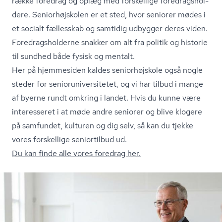
række foredrag og oplæg med forskellige fored­rags­hol­
de­re. Se­ni­o­r­højsko­len er et sted, hvor seniorer mødes i
et socialt fællesskab og samtidig udbygger deres viden.
Fored­rags­hol­der­ne snakker om alt fra politik og historie
til sundhed både fysisk og mentalt.
Her på hjemmesiden kaldes seniorhøjskole også nogle
steder for se­ni­o­ru­ni­ver­si­te­tet, og vi har tilbud i mange
af byerne rundt omkring i landet. Hvis du kunne være
interesseret i at møde andre seniorer og blive klogere
på samfundet, kulturen og dig selv, så kan du tjekke
vores forskellige seniortilbud ud.
Du kan finde alle vores foredrag her.