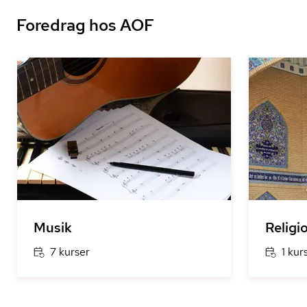
Foredrag hos AOF
Musik
Religi
7 kurser
1 kur