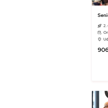
Seni
2.
On
Ud
906