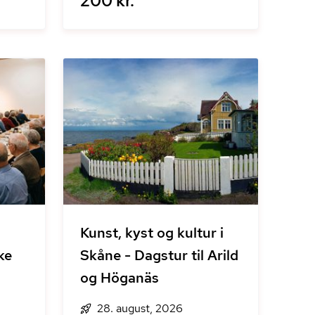
200 kr.
Kunst, kyst og kultur i
ke
Skåne - Dagstur til Arild
og Höganäs
28. august, 2026