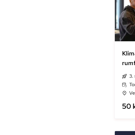
Klim
rumf
3.
To
Ve
50 k