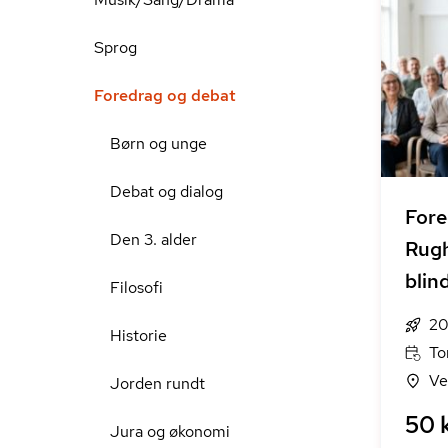
Sprog
Foredrag og debat
Børn og unge
Debat og dialog
Fore
Den 3. alder
Rugh
blin
Filosofi
20
Historie
To
Ve
Jorden rundt
50 k
Jura og økonomi