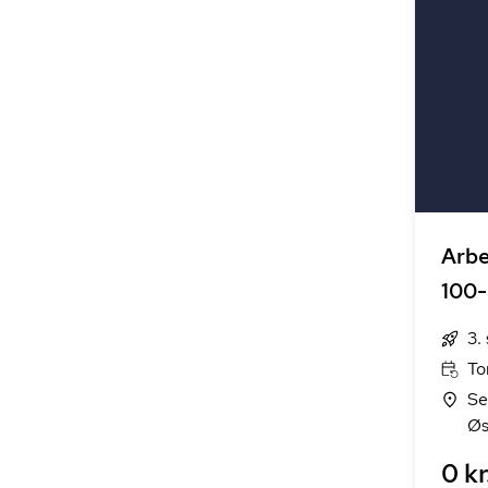
Arb
100-
3.
To
Se
Øs
0 kr