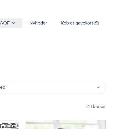
 AOF
Nyheder
Køb et gavekort
ted
211 kurser