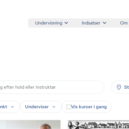
Undervisning
Indsatser
Om
S
nkt
Underviser
Vis kurser i gang