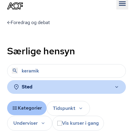
Åben
Foredrag og debat
Særlige hensyn
Sted
Kategorier
Tidspunkt
Underviser
Vis kurser i gang