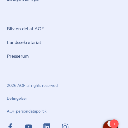
Bliv en del af AOF
Lands­se­kre­ta­ri­at
Presserum
2026 AOF all rights reserved
Betingelser
AOF per­son­da­ta­po­li­tik