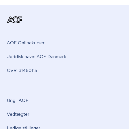
AOF Onlinekurser
Juridisk navn: AOF Danmark
CVR: 31460115
Ung i AOF
Vedtægter
Ledige stillinger