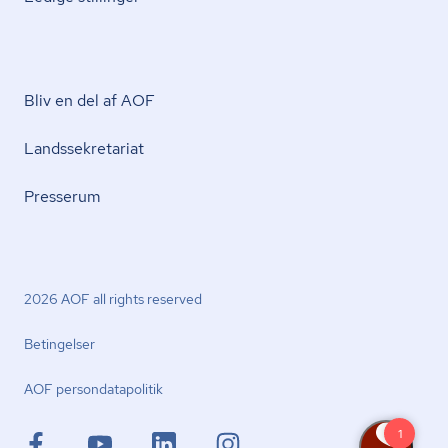
Bliv en del af AOF
Lands­se­kre­ta­ri­at
Presserum
2026 AOF all rights reserved
Betingelser
AOF per­son­da­ta­po­li­tik