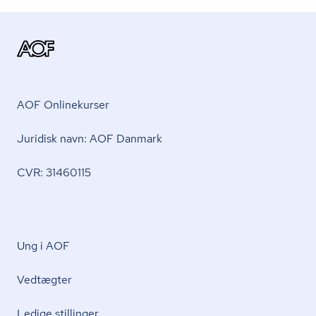
AOF Onlinekurser
Juridisk navn: AOF Danmark
CVR: 31460115
Ung i AOF
Vedtægter
Ledige stillinger