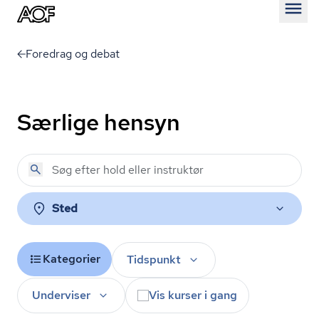
Åben
Foredrag og debat
Særlige hensyn
Sted
Kategorier
Tidspunkt
Underviser
Vis kurser i gang