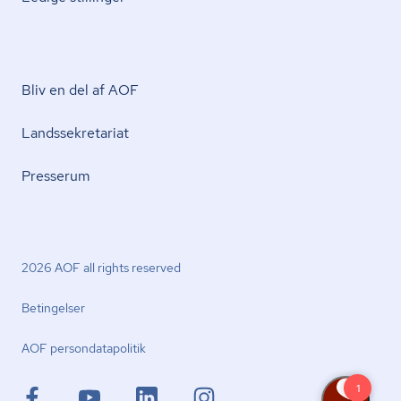
Bliv en del af AOF
Lands­se­kre­ta­ri­at
Presserum
2026 AOF all rights reserved
Betingelser
AOF per­son­da­ta­po­li­tik