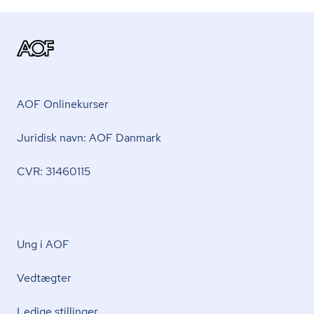
AOF Onlinekurser
Juridisk navn: AOF Danmark
CVR: 31460115
Ung i AOF
Vedtægter
Ledige stillinger