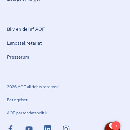
Bliv en del af AOF
Lands­se­kre­ta­ri­at
Presserum
2026 AOF all rights reserved
Betingelser
AOF per­son­da­ta­po­li­tik