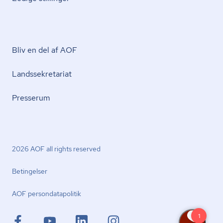
Bliv en del af AOF
Lands­se­kre­ta­ri­at
Presserum
2026 AOF all rights reserved
Betingelser
AOF per­son­da­ta­po­li­tik