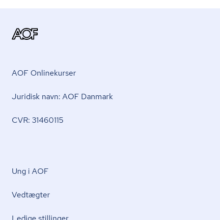
AOF Onlinekurser
Juridisk navn: AOF Danmark
CVR: 31460115
Ung i AOF
Vedtægter
Ledige stillinger