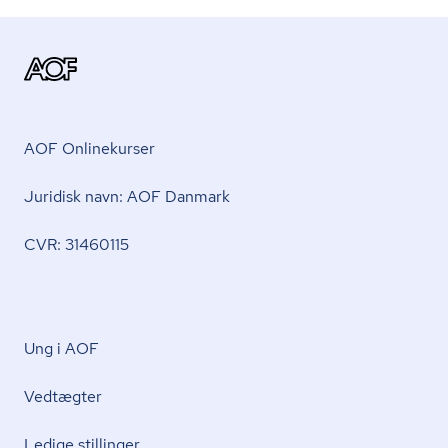
AOF Onlinekurser
Juridisk navn: AOF Danmark
CVR: 31460115
Ung i AOF
Vedtægter
Ledige stillinger