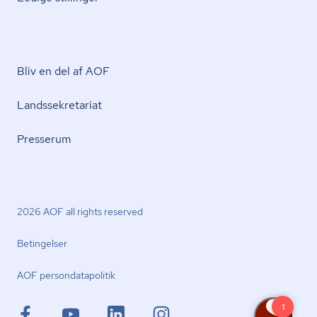
Bliv en del af AOF
Lands­se­kre­ta­ri­at
Presserum
2026 AOF all rights reserved
Betingelser
AOF per­son­da­ta­po­li­tik