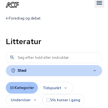
Åben
Foredrag og debat
Litteratur
Sted
Kategorier
Tidspunkt
Underviser
Vis kurser i gang