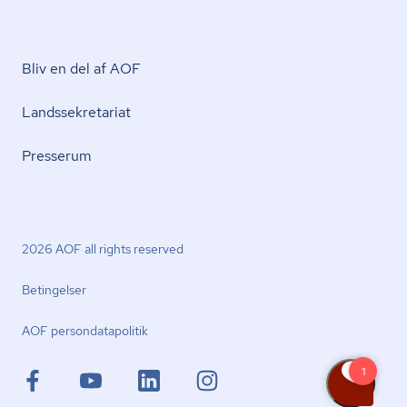
Bliv en del af AOF
Lands­se­kre­ta­ri­at
Presserum
2026 AOF all rights reserved
Betingelser
AOF per­son­da­ta­po­li­tik
facebook.com
youtube.com
linkedin.com
instagram.com