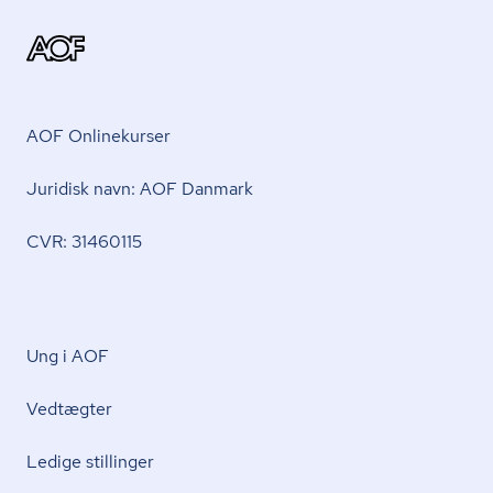
AOF Onlinekurser
Juridisk navn: AOF Danmark
CVR: 31460115
Ung i AOF
Vedtægter
Ledige stillinger