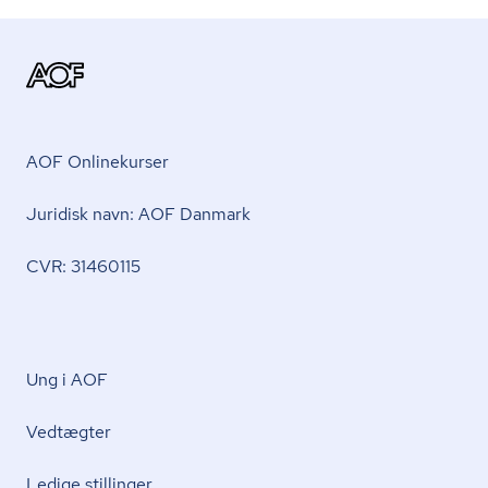
AOF Onlinekurser
Juridisk navn: AOF Danmark
CVR: 31460115
Ung i AOF
Vedtægter
Ledige stillinger