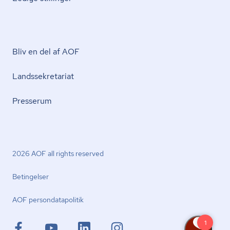
Bliv en del af AOF
Lands­se­kre­ta­ri­at
Presserum
2026 AOF all rights reserved
Betingelser
AOF per­son­da­ta­po­li­tik