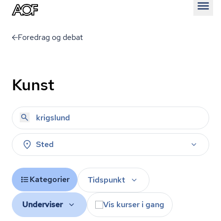
Åben
Foredrag og debat
Kunst
Sted
Kategorier
Tidspunkt
Underviser
Vis kurser i gang