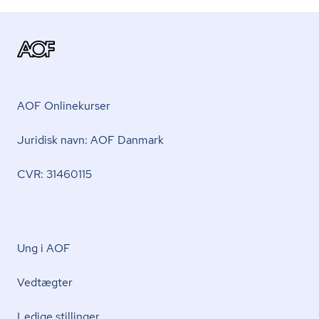
AOF Onlinekurser
Juridisk navn: AOF Danmark
CVR: 31460115
Ung i AOF
Vedtægter
Ledige stillinger