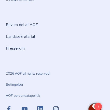
Bliv en del af AOF
Lands­se­kre­ta­ri­at
Presserum
2026 AOF all rights reserved
Betingelser
AOF per­son­da­ta­po­li­tik