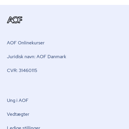
AOF Onlinekurser
Juridisk navn: AOF Danmark
CVR: 31460115
Ung i AOF
Vedtægter
Ledige stillinger