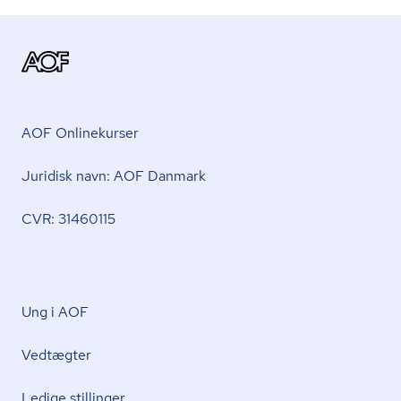
AOF Onlinekurser
Juridisk navn: AOF Danmark
CVR: 31460115
Ung i AOF
Vedtægter
Ledige stillinger