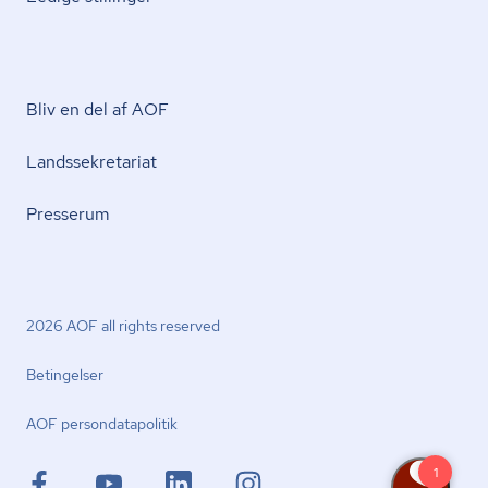
Bliv en del af AOF
Lands­se­kre­ta­ri­at
Presserum
2026 AOF all rights reserved
Betingelser
AOF per­son­da­ta­po­li­tik