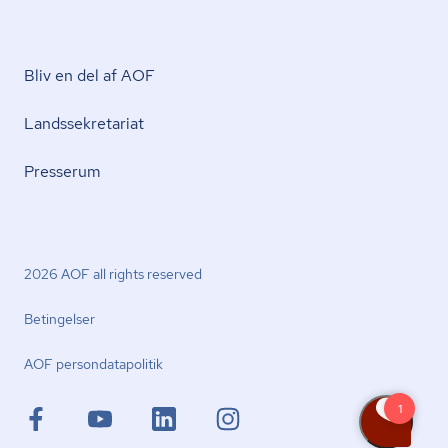
Bliv en del af AOF
Lands­se­kre­ta­ri­at
Presserum
2026 AOF all rights reserved
Betingelser
AOF per­son­da­ta­po­li­tik
facebook.com
youtube.com
linkedin.com
instagram.com