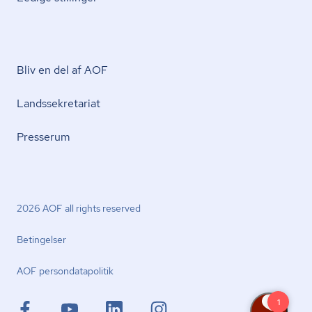
Bliv en del af AOF
Lands­se­kre­ta­ri­at
Presserum
2026 AOF all rights reserved
Betingelser
AOF per­son­da­ta­po­li­tik