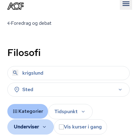
Åben
Foredrag og debat
Filosofi
Sted
Kategorier
Tidspunkt
Underviser
Vis kurser i gang