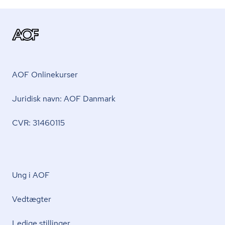
AOF Onlinekurser
Juridisk navn: AOF Danmark
CVR: 31460115
Ung i AOF
Vedtægter
Ledige stillinger