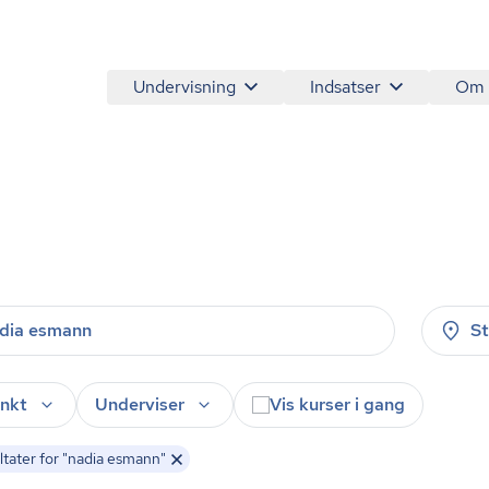
Undervisning
Indsatser
Om
S
nkt
Underviser
Vis kurser i gang
tater for "nadia esmann"