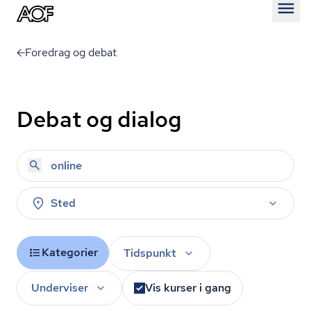
Åben
Foredrag og debat
Debat og dialog
Sted
Kategorier
Tidspunkt
Underviser
Vis kurser i gang