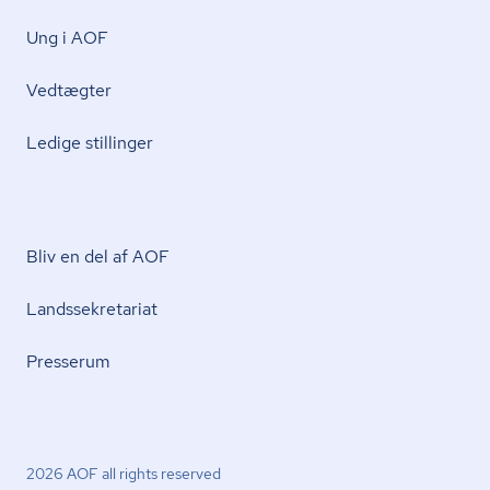
Ung i AOF
Vedtægter
Ledige stillinger
Bliv en del af AOF
Lands­se­kre­ta­ri­at
Presserum
2026 AOF all rights reserved