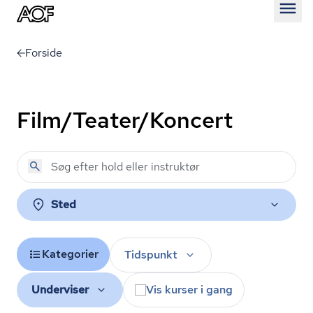
Åben
Forside
Film/Teater/Koncert
Sted
Kategorier
Tidspunkt
Underviser
Vis kurser i gang