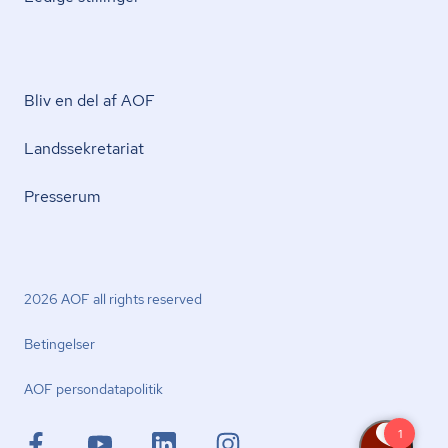
Bliv en del af AOF
Lands­se­kre­ta­ri­at
Presserum
2026 AOF all rights reserved
Betingelser
AOF per­son­da­ta­po­li­tik