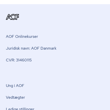
AOF Onlinekurser
Juridisk navn: AOF Danmark
CVR: 31460115
Ung i AOF
Vedtægter
Ledige stillinger