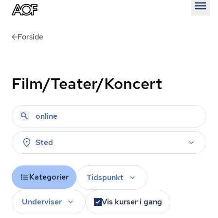
Åben
Forside
Film/Teater/Koncert
Sted
Kategorier
Tidspunkt
Underviser
Vis kurser i gang