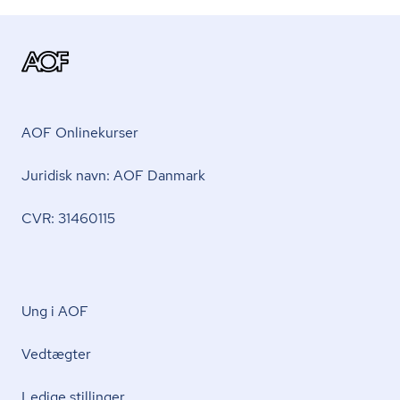
AOF Onlinekurser
Juridisk navn: AOF Danmark
CVR: 31460115
Ung i AOF
Vedtægter
Ledige stillinger