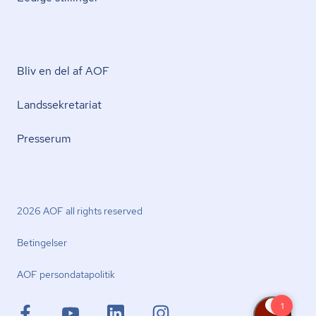
Bliv en del af AOF
Lands­se­kre­ta­ri­at
Presserum
2026 AOF all rights reserved
Betingelser
AOF per­son­da­ta­po­li­tik