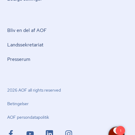
Bliv en del af AOF
Lands­se­kre­ta­ri­at
Presserum
2026 AOF all rights reserved
Betingelser
AOF per­son­da­ta­po­li­tik