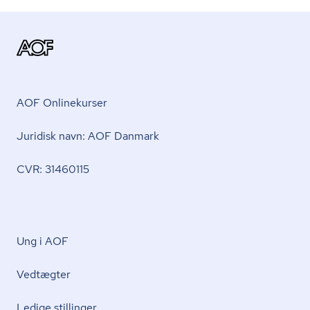
AOF Onlinekurser
Juridisk navn: AOF Danmark
CVR: 31460115
Ung i AOF
Vedtægter
Ledige stillinger