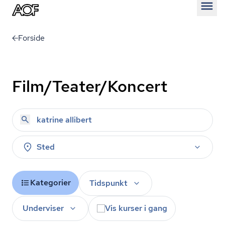
Åben
Forside
Film/Teater/Koncert
Sted
Kategorier
Tidspunkt
Underviser
Vis kurser i gang