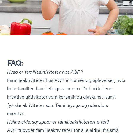
FAQ:
Hvad er fa­mi­lie­ak­ti­vi­te­ter hos AOF?
Fa­mi­lie­ak­ti­vi­te­ter hos AOF er kurser og oplevelser, hvor
hele familien kan deltage sammen. Det inkluderer
kreative aktiviteter som keramik og glaskunst, samt
fysiske aktiviteter som familieyoga og udendørs
eventyr.
Hvilke aldersgrupper er fa­mi­lie­ak­ti­vi­te­ter­ne for?
AOF tilbyder fa­mi­lie­ak­ti­vi­te­ter for alle aldre, fra små