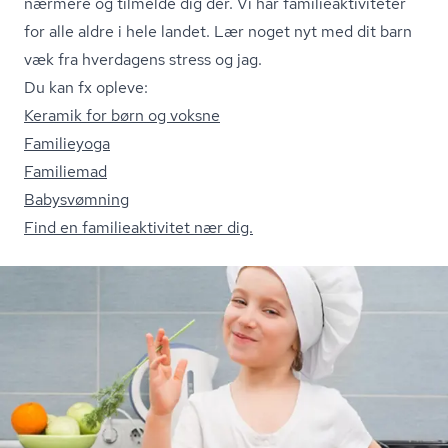
nærmere og tilmelde dig dér. Vi har fa­mi­lie­ak­ti­vi­te­ter
for alle aldre i hele landet. Lær noget nyt med dit barn
væk fra hverdagens stress og jag.
Du kan fx opleve:
Keramik for børn og voksne
Familieyoga
Familiemad
Babysvømning
Find en fa­mi­lie­ak­ti­vi­tet nær dig.