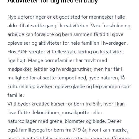
Aktiviteter for dig med en baby
Nye udfordringer er et godt sted for mennesker i alle
aldre til at sætte gang i kreativiteten. Væk fra skolen og
arbejde kan forældre og børn sammen få tid til sjove
oplevelser og aktiviteter for hele familien i hverdagen.
Hos AOF vægter vi fællesskab, læring og kreativitet
lige højt. Mange børnefamilier har travlt med
madpakker, lektier og hver­dags­ru­ti­ner, men her får I
mulighed for at sætte tempoet ned, nyde naturen, få
kulturelle oplevelser, opleve glæde og leg sammen som
familie.
Vi tilbyder kreative kurser for børn fra 5 år, hvor I kan
lave flotte dekorationer, mosaikpotter eller
naturcollager med grene, blomster og blade. Der er
også familieyoga for børn fra 7–9 år, hvor I kan mærke,
hvor dejligt det føles at være aktiv sammen og få energi