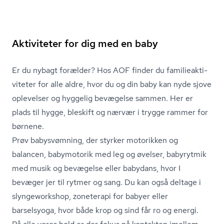
Aktiviteter for dig med en baby
Er du nybagt forælder? Hos AOF finder du fa­mi­lie­ak­ti­
vi­te­ter for alle aldre, hvor du og din baby kan nyde sjove
oplevelser og hyggelig bevægelse sammen. Her er
plads til hygge, bleskift og nærvær i trygge rammer for
børnene.
Prøv babysvømning, der styrker motorikken og
balancen, babymotorik med leg og øvelser, babyrytmik
med musik og bevægelse eller babydans, hvor I
bevæger jer til rytmer og sang. Du kan også deltage i
slyngeworkshop, zoneterapi for babyer eller
barselsyoga, hvor både krop og sind får ro og energi.