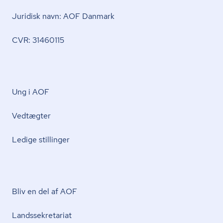
Juridisk navn: AOF Danmark
CVR: 31460115
Ung i AOF
Vedtægter
Ledige stillinger
Bliv en del af AOF
Lands­se­kre­ta­ri­at