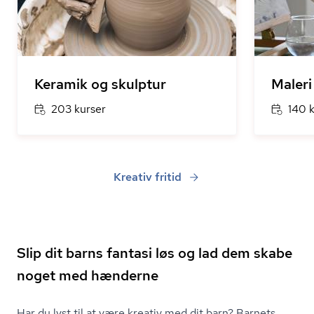
Keramik og skulptur
Maleri
203 kurser
140 
Kreativ fritid
Slip dit barns fantasi løs og lad dem skabe
noget med hænderne
Har du lyst til at være kreativ med dit barn? Barnets