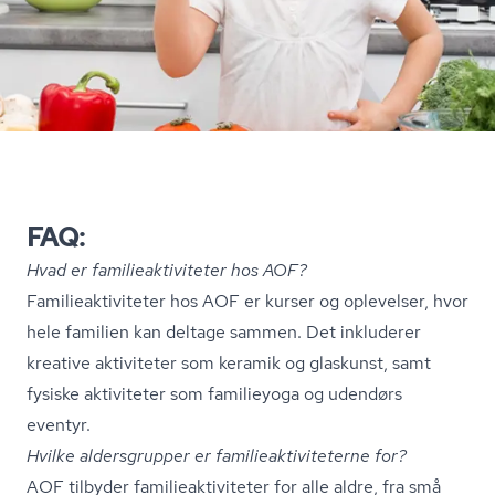
FAQ:
Hvad er fa­mi­lie­ak­ti­vi­te­ter hos AOF?
Fa­mi­lie­ak­ti­vi­te­ter hos AOF er kurser og oplevelser, hvor
hele familien kan deltage sammen. Det inkluderer
kreative aktiviteter som keramik og glaskunst, samt
fysiske aktiviteter som familieyoga og udendørs
eventyr.
Hvilke aldersgrupper er fa­mi­lie­ak­ti­vi­te­ter­ne for?
AOF tilbyder fa­mi­lie­ak­ti­vi­te­ter for alle aldre, fra små