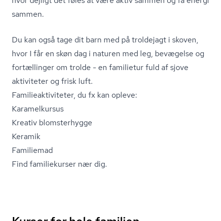
hvor dejligt det føles at være aktiv sammen og få energi
sammen.
Du kan også tage dit barn med på troldejagt i skoven,
hvor I får en skøn dag i naturen med leg, bevægelse og
fortællinger om trolde - en familietur fuld af sjove
aktiviteter og frisk luft.
Fa­mi­lie­ak­ti­vi­te­ter, du fx kan opleve:
Karamelkursus
Kreativ blomsterhygge
Keramik
Familiemad
Find familiekurser nær dig.