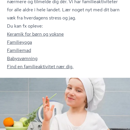
nærmere og tilmelde dig dér. Vi har fa­mi­lie­ak­ti­vi­te­ter
for alle aldre i hele landet. Lær noget nyt med dit barn
væk fra hverdagens stress og jag.
Du kan fx opleve:
Keramik for børn og voksne
Familieyoga
Familiemad
Babysvømning
Find en fa­mi­lie­ak­ti­vi­tet nær dig.