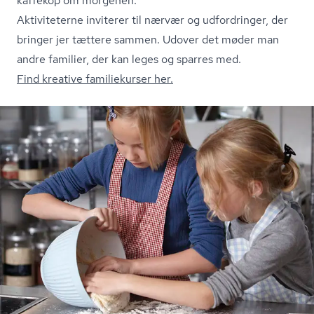
kaffekop om morgenen.
Aktiviteterne inviterer til nærvær og udfordringer, der
bringer jer tættere sammen. Udover det møder man
andre familier, der kan leges og sparres med.
Find kreative familiekurser her.