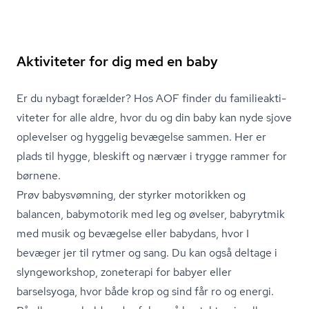
Aktiviteter for dig med en baby
Er du nybagt forælder? Hos AOF finder du fa­mi­lie­ak­ti­
vi­te­ter for alle aldre, hvor du og din baby kan nyde sjove
oplevelser og hyggelig bevægelse sammen. Her er
plads til hygge, bleskift og nærvær i trygge rammer for
børnene.
Prøv babysvømning, der styrker motorikken og
balancen, babymotorik med leg og øvelser, babyrytmik
med musik og bevægelse eller babydans, hvor I
bevæger jer til rytmer og sang. Du kan også deltage i
slyngeworkshop, zoneterapi for babyer eller
barselsyoga, hvor både krop og sind får ro og energi.