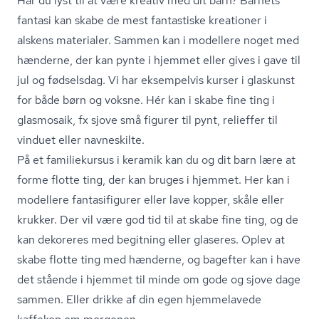
Har du lyst til at være kreativ med dit barn? Barnets
fantasi kan skabe de mest fantastiske kreationer i
alskens materialer. Sammen kan i modellere noget med
hænderne, der kan pynte i hjemmet eller gives i gave til
jul og fødselsdag. Vi har eksempelvis kurser i glaskunst
for både børn og voksne. Hér kan i skabe fine ting i
glasmosaik, fx sjove små figurer til pynt, relieffer til
vinduet eller navneskilte.
På et familiekursus i keramik kan du og dit barn lære at
forme flotte ting, der kan bruges i hjemmet. Her kan i
modellere fantasifigurer eller lave kopper, skåle eller
krukker. Der vil være god tid til at skabe fine ting, og de
kan dekoreres med begitning eller glaseres. Oplev at
skabe flotte ting med hænderne, og bagefter kan i have
det stående i hjemmet til minde om gode og sjove dage
sammen. Eller drikke af din egen hjemmelavede