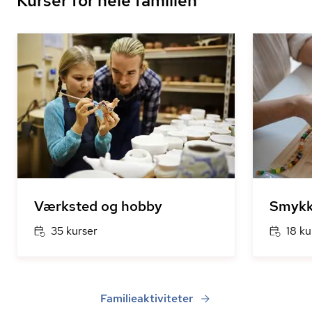
Kurser for hele familien
Værksted og hobby
Smykk
35 kurser
18 ku
Familieaktiviteter