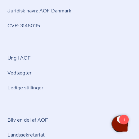
Juridisk navn: AOF Danmark
CVR: 31460115
Ung i AOF
Vedtægter
Ledige stillinger
Bliv en del af AOF
Lands­se­kre­ta­ri­at