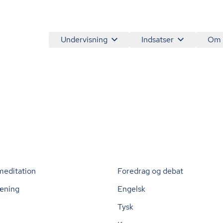
Undervisning
Indsatser
Om
meditation
Foredrag og debat
æning
Engelsk
Tysk