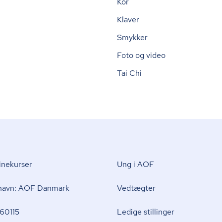
Kor
Klaver
Smykker
Foto og video
Tai Chi
nekurser
Ung i AOF
 navn: AOF Danmark
Vedtægter
60115
Ledige stillinger