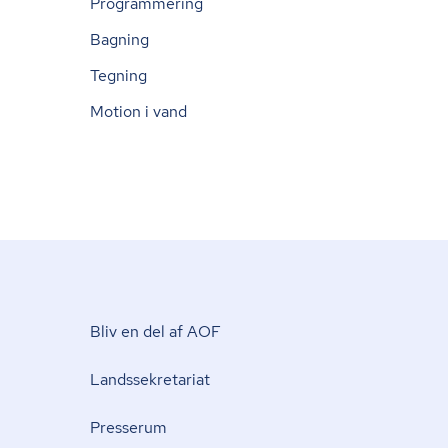
Programmering
Bagning
Tegning
Motion i vand
Bliv en del af AOF
Lands­se­kre­ta­ri­at
Presserum