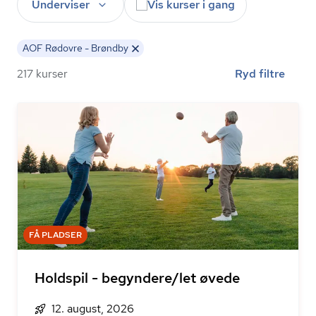
Underviser
Vis kurser i gang
AOF Rødovre - Brøndby
217 kurser
Ryd filtre
FÅ PLADSER
Holdspil - begyndere/let øvede
12. august, 2026