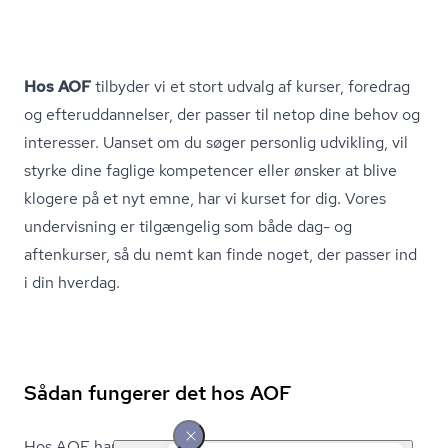
Hos AOF
tilbyder vi et stort udvalg af kurser, foredrag
og ef­ter­ud­dan­nel­ser, der passer til netop dine behov og
interesser. Uanset om du søger personlig udvikling, vil
styrke dine faglige kompetencer eller ønsker at blive
klogere på et nyt emne, har vi kurset for dig. Vores
undervisning er tilgængelig som både dag- og
aftenkurser, så du nemt kan finde noget, der passer ind
i din hverdag.
Sådan fungerer det hos AOF
Hos AOF har vi fokus på livslang læring, og du finder