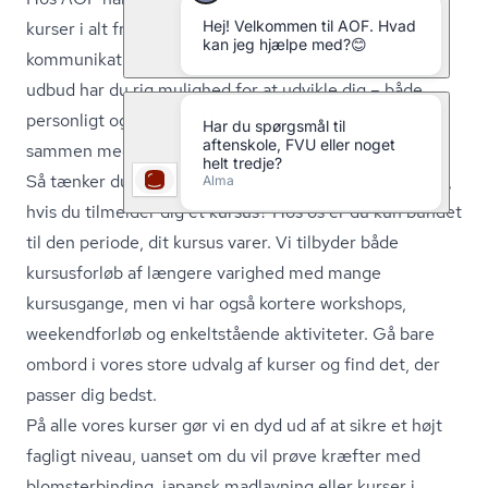
kurser i alt fra kreative fag og sprog til ledelse,
kommunikation
og sociale medier. Med vores brede
udbud har du rig mulighed for at udvikle dig – både
personligt og professionelt – i et behageligt miljø
sammen med andre deltagere med samme interesse.
Så tænker du måske, om du er bundet til en hel sæson,
hvis du tilmelder dig et kursus? Hos os er du kun bundet
til den periode, dit kursus varer. Vi tilbyder både
kursusforløb af længere varighed med mange
kursusgange, men vi har også kortere workshops,
weekendforløb og enkeltstående aktiviteter. Gå bare
ombord i vores store udvalg af kurser og find det, der
passer dig bedst.
På alle vores kurser gør vi en dyd ud af at sikre et højt
fagligt niveau, uanset om du vil prøve kræfter med
blom­ster­bin­ding, japansk madlavning eller kurser i