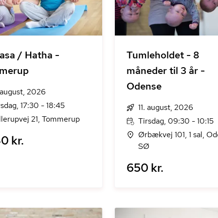
asa / Hatha -
Tumleholdet - 8
merup
måneder til 3 år -
Odense
. august, 2026
rsdag, 17:30 - 18:45
11. august, 2026
llerupvej 21, Tommerup
Tirsdag, 09:30 - 10:15
Ørbækvej 101, 1 sal, O
0 kr.
SØ
650 kr.