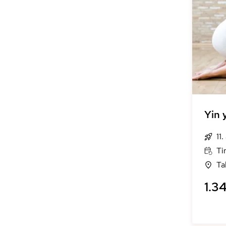
Yin 
11
Ti
Ta
1.34