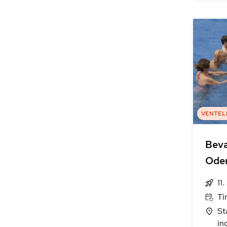
VENTEL
Bevæ
Ode
11
Ti
St
in