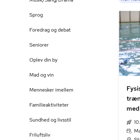
Sprog
Foredrag og debat
Seniorer
Oplev din by
Mad og vin
Fysi
Mennesker imellem
træn
Familieaktiviteter
med
Sundhed og livsstil
10
Ma
Friluftsliv
St