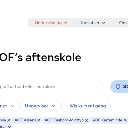
Undervisning
Indsatser
Om
AOF’s aftenskole
S
nkt
Underviser
Vis kurser i gang
nse
AOF Assens
AOF Faaborg-Midtfyn
AOF Kerteminde
dfyn