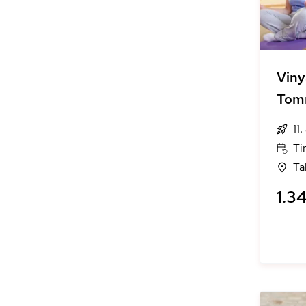
Viny
Tom
11
Ti
Ta
1.34