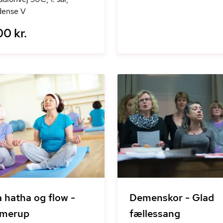
ense V
00 kr.
 hatha og flow -
Demenskor - Glad
merup
fællessang