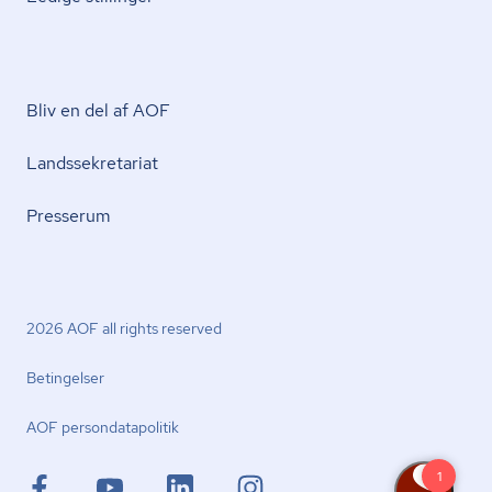
Bliv en del af AOF
Lands­se­kre­ta­ri­at
Presserum
2026 AOF all rights reserved
Betingelser
AOF per­son­da­ta­po­li­tik