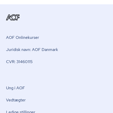
AOF Onlinekurser
Juridisk navn: AOF Danmark
CVR: 31460115
Ung i AOF
Vedtægter
Ledige stillinger