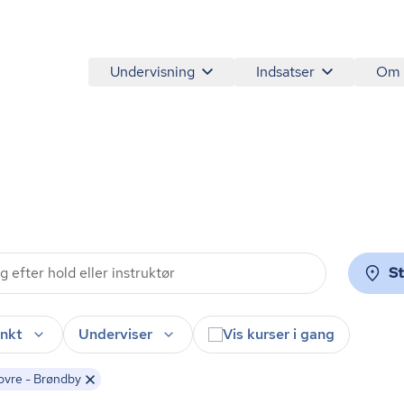
Undervisning
Indsatser
Om
S
nkt
Underviser
Vis kurser i gang
vre - Brøndby